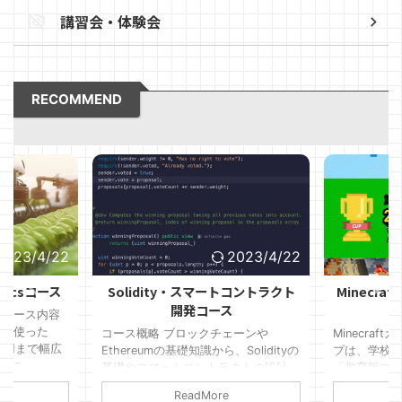
講習会・体験会
RECOMMEND
2023/4/22
2023/4/22
oticsコース
Solidity・スマートコントラクト
Minecra
開発コース
なコース内容
nを使った
コース概略 ブロックチェーンや
Minecraft
から応用まで幅広
Ethereumの基礎知識から、Solidityの
プは、学校
特に、
基礎やスマートコントラクトの設計、
「教育版マ
otlib、
TruffleやWeb3.jsを使った開発、
作品を全国
ReadMore
ライブラリを用
DAppの開発まで幅広く学ぶことがで
競い合う大