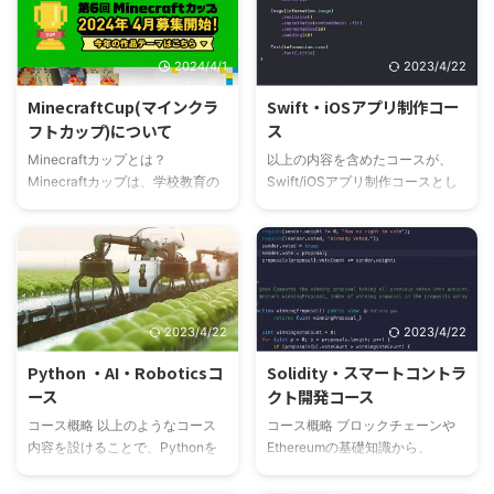
2024/4/1
2023/4/22
MinecraftCup(マインクラ
Swift・iOSアプリ制作コー
フトカップ)について
ス
Minecraftカップとは？
以上の内容を含めたコースが、
Minecraftカップは、学校教育の
Swift/iOSアプリ制作コースとし
現場で使われている「教育版マイ
て適切な内容となるでしょう。ま
ンクラフト」で作られた作品を全
た、より詳細な内容を含める場合
国・海外から募集し、内容を競い
は、SwiftUIやARKit、Core MLな
合う大会です。この大会は、子ど
どのフレームワークを取り入れる
もたちがプログラミング的思考を
こともできます。 プレイグラウ
学びながら、クリエイティブな世
ンドアプリで始める小学生からの
2023/4/22
2023/4/22
界を探求する素晴らしい機会で
iOSアプリコース プレイグラウン
す。 教育版マインクラフトと
ドアプリを使ったコースでは、基
Python ・AI・Roboticsコ
Solidity・スマートコントラ
は？ 教育版マインクラフトは、
礎的なSwiftの構文から始め、プ
ース
クト開発コース
ものづくりゲームの一種である
ログラミングの応用や実践的なプ
Minecraft（マインクラフト・略
ログラミングのスキルを身に付け
コース概略 以上のようなコース
コース概略 ブロックチェーンや
称「マイクラ」）を、プログラミ
ることができます。また、プレイ
内容を設けることで、Pythonを
Ethereumの基礎知識から、
ング教育・情報教育・協同学習な
グラウンドアプリの特性を活か
使ったAI/Roboticsの基礎から応
Solidityの基礎やスマートコント
どの教材として使えるようにした
し、プログラミングの結果をリア
用まで幅広く学ぶことができま
ラクトの設計、TruffleやWeb3.js