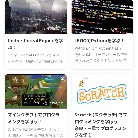
教育向けエディショ ...
...
す。特に、NumPyやPandas、
を使った開発、DAppの開発まで
Matplotlib、OpenCV、ROSなど
幅広く学ぶことができる高校生以
のライブラリを用いた実践的なプ
上、プログラミング既習中・上級
ログラミングや、機械学習の基礎
者向けのオススメのコースです。
2023/4/22
2023/4/22
を学ぶことで、AI/Robotics分野
特に、スマートコントラクトの設
での活用が期待できます。また、
計や開発、DAppの開発に関して
Unity・Unreal Engineを学
LEGOでPythonを学ぶ！
ロボットシステムの開発について
は、実践的なプロジェクトや課題
ぶ！
Pythonとは？ Pythonとは？
も、実際のシステムを開発するた
を設けており、実践的なスキルを
Pythonは、オープンソースで開
めの知識やスキルを身に付けるこ
身に付けることができます。ま
Unity・Unreal Engineって何？
発されたプログラミング言語で
とができます。
た、トランザクションの承認やス
そもそも、Unity / Unreal Engine
す。 その特徴は、シンプルで読
マートコントラクトのデプロイメ
って何？という方も多いかもしれ
みやすく、多くのプログラマーや
ントなどのプロセスも含めて、実
ません。簡単に概要だけ説明しま
データサイエンティストに広く使
際に ...
しょう。 Unity ・Unreal Engine
われています。Pythonは、コー
ともに、ゲームエンジンと呼ばれ
ドの記述量が少なくて済み、処理
るゲーム制作に必要なツールや機
速度が速く、多くのライブラリが
能を提供するソフトウェアで、
2024/4/1
2024/4/3
あるため、複雑なタスクを簡単に
3Dモデリングやアニメーショ
処理することができます。また、
ン、物理シミュレーション、音声
マインクラフトでプログラ
Scratch (スクラッチ) でプ
Pythonは様々な分野で活躍し、
処理、プログラミング環境など、
ミングを学ぼう！
ログラミングを学ぼう！｜
Web開発、データ分析、機械学
様々な要素を統合的に扱うことが
奈良・三重でプログラミン
習、科学計算、自然言語処理など
できる統合型開発環境と呼ばれる
スキこそものの上手なれ！ 人間
グを学ぶ
に利用されています。Python
ソフトウェアです。名だたる有名
の脳ほど、不思議で魅力的なもの