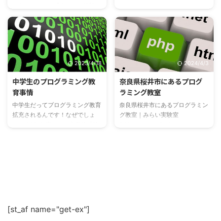
は、学習が容易であり、初心者で
ゲームや、ハリウッドの映像制作
はありません。『楽しい』体験は
2020年度 小学校でプログラミ
も扱いや ...
...
『好き』に変わります。いくら勉
ング教育必修化 2020年度の小学
強しなさいと言っても全く耳を傾
校でのプログラミング教育必修化
けない子供でも、好きなことは率
を機に、関心度急上昇中の『子供
先してやります。それどころか、
向けプログラミング』 その中で
もうちょっと！、まだやりたい！
も、MIT(マサチューセッツ工科
2023/4/18
2024/4/3
などと言って帰ろうともしませ
大学)で開発され、全世界で広く
ん。この楽しい=好きが勉強だっ
活用されているのが、ビジュアル
中学生のプログラミング教
奈良県桜井市にあるプログ
たら、お父さん・お母さんも苦労
プログラミング言語”Scratch (ス
育事情
ラミング教室
しませんね。 そこでマインクラ
クラッチ)”です。 2020年度小学
フトの出番です（笑） マインク
中学生だってプログラミング教育
奈良県桜井市にあるプログラミン
校でプログラミング教育必修化と
ラフトプログラミングはスキを学
拡充されるんです！なぜでしょ
グ教室｜みらい実験室
は言われているものの、その内容
びに変える格好のツールなので
う？ 2021年度より、中学校「技
360Labo(ミロラボ) <<みらい
は未だ定まっておらず、現場の先
す。 大人気のマインクラフトで
術・家庭科」ですでに取り入れら
実験室 360Labo ( ミロラボ )の特
生方も何をどうしていいのかわか
プログラミングを学ぶ！ ゲーム
れているプログラミング教育の内
徴>> <<プログラミングコース案
らない試行錯誤の状況が続いてい
でプ ...
容が拡充される内容の『新学習指
内 (対象年齢 年中～高校3年生)
る訳ですが、文部科学省がScratc
導要綱』が全面実施されます。ご
>> コース名 概要 対象年齢 ロボ
...
存知でしたか？ では、なぜい
ットプログラミングプライマリー
ま、プログラミング教育が必要だ
コース 1回のワークショップの中
必要だと盛んに取りざたされてい
で、LEGO WE DO 2.0でまずロボ
るのでしょう？少し考えてみたい
ットを組み立ててからiPadでビジ
[st_af name="get-ex"]
と思います。 結論から申します
ュアルプログラミングを行い、ト