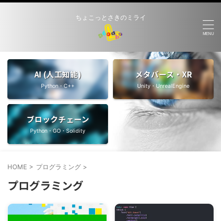
ちょこっとさきのミライ
AI (人工知能)
メタバース・XR
Python・C++
Unity・UnrealEngine
ブロックチェーン
Python・GO・Solidity
HOME
>
プログラミング
>
プログラミング