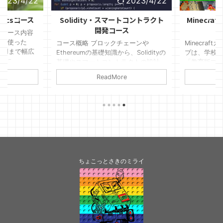
2023/4/22
2023/4/22
oticsコース
Solidity・スマートコントラクト
Minecra
開発コース
なコース内容
nを使った
コース概略 ブロックチェーンや
Minecraft
から応用まで幅広
Ethereumの基礎知識から、Solidityの
プは、学校
特に、
基礎やスマートコントラクトの設計、
「教育版マ
otlib、
TruffleやWeb3.jsを使った開発、
作品を全国
ReadMore
ライブラリを用
DAppの開発まで幅広く学ぶことがで
競い合う大
ングや、機械
きる高校生以上、プログラミング既習
もたちがプ
、
中・上級者向けのオススメのコースで
ながら、ク
の活用が期待でき
す。特に、スマートコントラクトの設
する素晴らし
ステムの開発
計や開発、DAppの開発に関しては、
インクラフト
テムを開発す
実践的なプロジェクトや課題を設けて
ラフトは、
身に付けるこ
おり、実践的なスキルを身に付けるこ
あるMinec
とができます。また、トランザクショ
称「マイク
ンの承認やスマートコントラクトのデ
教育・情報
ちょこっとさきのミライ
プロイメントなどのプロセスも含め
として使え
て、実際に ...
ィショ ...