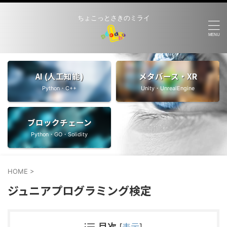
ちょこっとさきのミライ
AI (人工知能)
メタバース・XR
Python・C++
Unity・UnrealEngine
ブロックチェーン
Python・GO・Solidity
HOME
>
ジュニアプログラミング検定
目次
[
表示
]